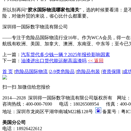
所以别再问“
胶水国际物流哪家包清关
”，选的时候要看清：是
险，对做外贸的来说，省心比什么都重要。
深圳得一国际数字物流有限公司
——专注于危险品国际物流行业16年。作为WCA会员，得一
航线有欧洲、美国、加拿大、澳洲、东南亚、中东等；至今已
上一篇：
汽车货代多少钱一辆？2025年报价影响因素
下一篇：
油漆进出口货代能运耐高温漆吗
<< 返回
首 页
|
危险品国际物流
|
2-9类危险品
|
危险品包装
|
资质保障
|
成
扫一扫 加微信给您报价
2014—2028 深圳得一国际数字物流有限公司版权所有 网址：www.go
咨询热线：400-000-7690 电话：18026508954 传真：400-000-76
地址：深圳市龙岗区平湖华南城M22栋128号
备案号：粤ICP
美国分公司
电话：18926422612