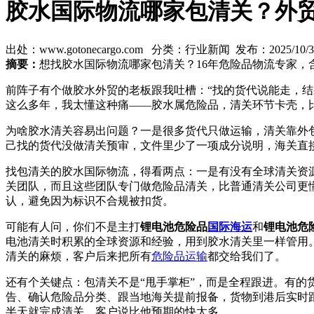
胶水国际物流哪家包清关？外
出处：www.gotonecargo.com 分类：行业新闻 发布：2025/10/31 
摘要：
想找胶水国际物流哪家包清关？16年危险品物流专家，
前阵子有个做胶水外贸的老板跟我吐槽：“找的货代说能走，
这么多年，我太懂这种痛——胶水属危险品，清关环节卡壳，
为啥胶水清关容易出问题？一是很多货代只做运输，清关靠外
己找的货代没做清关预审，文件里少了一项成分说明，海关直
找包清关的胶水国际物流，得看两点：一是有没有全球清关资源
关团队，而且这些团队专门做危险品清关，比普通清关公司更
认，避免因为标识不合规被扣货。
可能有人问，你们不是主打
锂电池危险品
国际海运
和
锂电池危
电池清关时积累的全球资源和经验，用到胶水清关里一样管用
清关的麻烦，客户后来把所有
危险品运输
都交给我们了。
还有个关键点：包清关不是“甩手掌柜”，而是全程跟进。有的
告、确认危险品分类、跟当地海关提前报备，货物到港后实时
半天就完成清关，客户说比他预期的快太多。