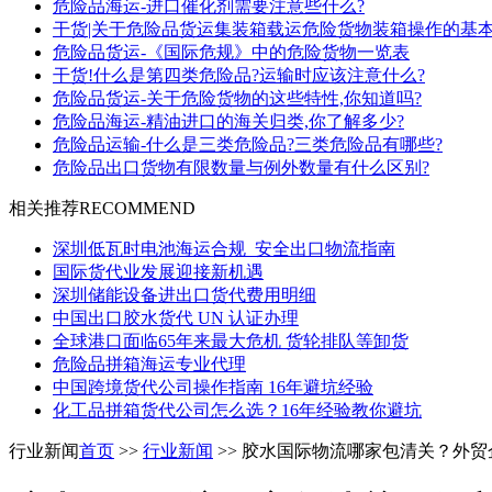
危险品海运-进口催化剂需要注意些什么?
干货|关于危险品货运集装箱载运危险货物装箱操作的基
危险品货运-《国际危规》中的危险货物一览表
干货!什么是第四类危险品?运输时应该注意什么?
危险品货运-关于危险货物的这些特性,你知道吗?
危险品海运-精油进口的海关归类,你了解多少?
危险品运输-什么是三类危险品?三类危险品有哪些?
危险品出口货物有限数量与例外数量有什么区别?
相关推荐
RECOMMEND
深圳低瓦时电池海运合规_安全出口物流指南
国际货代业发展迎接新机遇
深圳储能设备进出口货代费用明细
中国出口胶水货代 UN 认证办理
全球港口面临65年来最大危机 货轮排队等卸货
危险品拼箱海运专业代理
中国跨境货代公司操作指南 16年避坑经验
化工品拼箱货代公司怎么选？16年经验教你避坑
行业新闻
首页
>>
行业新闻
>> 胶水国际物流哪家包清关？外