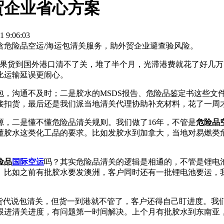
贸企业省心方案
9:06:03
含危险品空运/海运包清关服务，助外贸企业避查验风险。
结果货到国外港口清不了关，堆了半个月，光滞港费就花了好几万
比运输延误更闹心。
包，沟通不及时；二是胶水的MSDS报告、危险品鉴定书这些文
接扣货，最后还是我们派当地清关代理协助补充材料，花了一周
，二是懂不懂危险品清关规则。我们做了16年，不管是
危险品
懂胶水这类化工品的要求。比如发胶水到加拿大，当地对易燃类
险品
国际空运
吗？其实危险品清关的逻辑是相通的，不管是锂电池
。比如之前有批胶水要发澳洲，客户同时还有一批锂电池要运，
货代说包清关，但货一到港就不管了，客户还得自己盯进度。我们
跟进清关进度，有问题第一时间解决。上个月有批胶水到东南亚