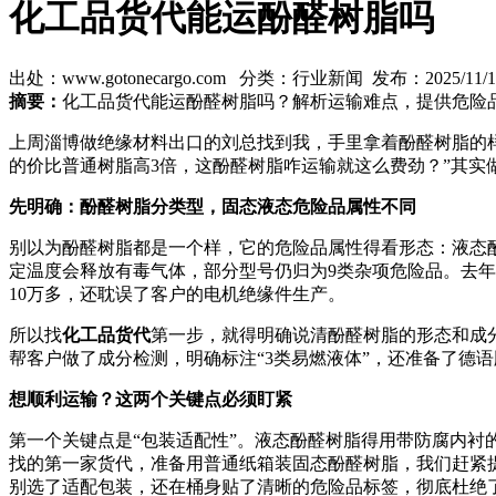
化工品货代能运酚醛树脂吗
出处：www.gotonecargo.com 分类：行业新闻 发布：2025/11/19 
摘要：
化工品货代能运酚醛树脂吗？解析运输难点，提供危险
上周淄博做绝缘材料出口的刘总找到我，手里拿着酚醛树脂的样
的价比普通树脂高3倍，这酚醛树脂咋运输就这么费劲？”其实
先明确：酚醛树脂分类型，固态液态危险品属性不同
别以为酚醛树脂都是一个样，它的危险品属性得看形态：液态
定温度会释放有毒气体，部分型号仍归为9类杂项危险品。去年
10万多，还耽误了客户的电机绝缘件生产。
所以找
化工品货代
第一步，就得明确说清酚醛树脂的形态和成
帮客户做了成分检测，明确标注“3类易燃液体”，还准备了德
想顺利运输？这两个关键点必须盯紧
第一个关键点是“包装适配性”。液态酚醛树脂得用带防腐内衬
找的第一家货代，准备用普通纸箱装固态酚醛树脂，我们赶紧
别选了适配包装，还在桶身贴了清晰的危险品标签，彻底杜绝