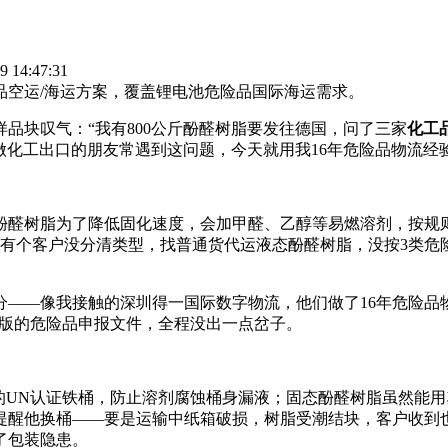
14:47:31
品空运/海运方案，覆盖锂电池危险品国际海运需求。
品块叹气：“我有800公斤酚醛树脂要发往德国，问了三家
化工
做化工出口的朋友常遇到这问题，今天就用我16年危险品物流经
酚醛树脂为了降低固化速度，会加甲醛、乙醇等易燃溶剂，按规
有个客户没分清类型，找普通货代运液态酚醛树脂，没按3类危
分——像我接触的深圳得一国际数字物流，他们做了16年危险品
语版的危险品申报文件，全程没出一点岔子。
的UN认证铁桶，防止溶剂腐蚀桶身漏液；固态酚醛树脂虽然能
提醒他换桶——要是运输中纸箱破损，树脂受潮结块，客户收到
了包装隐患。