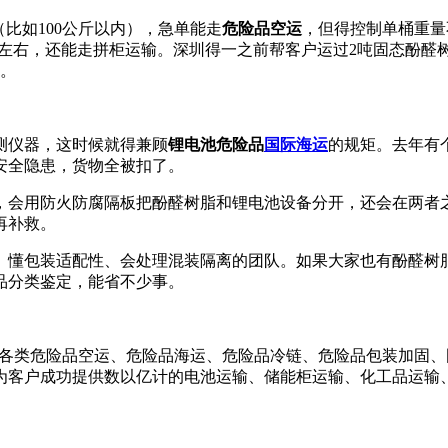
比如100公斤以内），急单能走
危险品空运
，但得控制单桶重量
%左右，还能走拼柜运输。深圳得一之前帮客户运过2吨固态酚醛
港。
测仪器，这时候就得兼顾
锂电池危险品
国际海运
的规矩。去年有
安全隐患，货物全被扣了。
，会用防火防腐隔板把酚醛树脂和锂电池设备分开，还会在两者
再补救。
、懂包装适配性、会处理混装隔离的团队。如果大家也有酚醛树
品分类鉴定，能省不少事。
在各类危险品空运、危险品海运、危险品冷链、危险品包装加固
为客户成功提供数以亿计的电池运输、储能柜运输、化工品运输