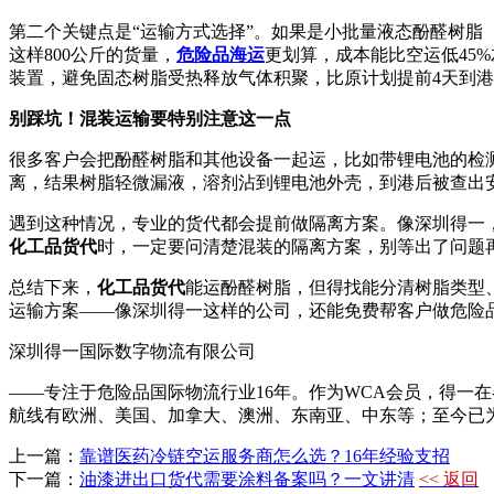
第二个关键点是“运输方式选择”。如果是小批量液态酚醛树脂（
这样800公斤的货量，
危险品海运
更划算，成本能比空运低45
装置，避免固态树脂受热释放气体积聚，比原计划提前4天到
别踩坑！混装运输要特别注意这一点
很多客户会把酚醛树脂和其他设备一起运，比如带锂电池的检
离，结果树脂轻微漏液，溶剂沾到锂电池外壳，到港后被查出
遇到这种情况，专业的货代都会提前做隔离方案。像深圳得一
化工品货代
时，一定要问清楚混装的隔离方案，别等出了问题
总结下来，
化工品货代
能运酚醛树脂，但得找能分清树脂类型
运输方案——像深圳得一这样的公司，还能免费帮客户做危险
深圳得一国际数字物流有限公司
——专注于危险品国际物流行业16年。作为WCA会员，得一
航线有欧洲、美国、加拿大、澳洲、东南亚、中东等；至今已
上一篇：
靠谱医药冷链空运服务商怎么选？16年经验支招
下一篇：
油漆进出口货代需要涂料备案吗？一文讲清
<< 返回