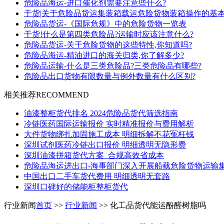
危险品海运-进口催化剂需要注意些什么?
干货|关于危险品货运集装箱载运危险货物装箱操作的基
危险品货运-《国际危规》中的危险货物一览表
干货!什么是第四类危险品?运输时应该注意什么?
危险品货运-关于危险货物的这些特性,你知道吗?
危险品海运-精油进口的海关归类,你了解多少?
危险品运输-什么是三类危险品?三类危险品有哪些?
危险品出口货物有限数量与例外数量有什么区别?
相关推荐
RECOMMEND
油漆整柜货代排名 2024危险品货代筛选指南
冷链医药国际运输报价 实时精准报价与费用解析
大件货物绑扎加固施工成本 明细拆解不花冤枉钱
深圳试剂医药冷链出口报价 明细透明无隐形费
深圳油漆拼箱货代方案_合规高效省成本
危险品海运进出口-海事部门深入开展船载危险货物运输
中国出口二手车货代费用 明细透明无套路
深圳口碑好的储能柜整柜货代
行业新闻
首页
>>
行业新闻
>> 化工品货代能运酚醛树脂吗