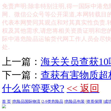
免责声明:除非特别注明,得一国际中港
网、微信公众号等公开渠道,本网转载目
代表本网赞同其观点和对其真实性负责.
权及其他需求,请您将相关资质证明和您的权利要
际中港
危险品运输
货代网工作人员会尽快
处.
上一篇：
海关关员查获1
下一篇：
查获有害物质超标
什么监管要求?
<< 返回
首 页
|
危险品国际物流
|
2-9类危险品
|
危险品包装
|
资质保障
|
成