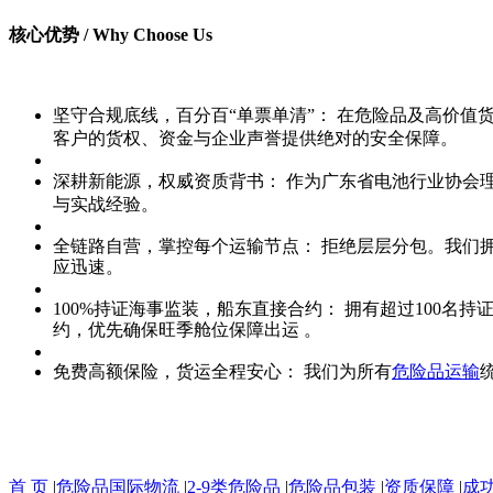
核心优势 / Why Choose Us
坚守合规底线，百分百“单票单清”：
在危险品及高价值货
客户的货权、资金与企业声誉提供绝对的安全保障。
深耕新能源，权威资质背书：
作为广东省电池行业协会
与实战经验。
全链路自营，掌控每个运输节点：
拒绝层层分包。我们拥
应迅速。
100%持证海事监装，船东直接合约：
拥有超过100名持
约，优先确保旺季舱位保障出运
。
免费高额保险，货运全程安心：
我们为所有
危险品运输
首 页
|
危险品国际物流
|
2-9类危险品
|
危险品包装
|
资质保障
|
成