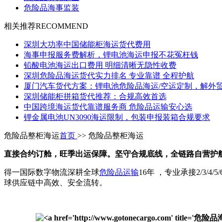
危险品海事监装
相关推荐
RECOMMEND
深圳大功率中国储能柜海运货代费用
海事申报服务费解析，锂电池海运申报不花冤枉钱
铅酸电池海运出口费用 明细清晰无隐性收费
深圳危险品海运货代实力排名 专业靠谱 全程护航
厦门汽车货代方案：锂电池危险品海运/空运定制，解外
深圳储能柜拼箱货代推荐：合规高效首选
中国跨境海运货代靠谱服务商 危险品运输安心选
锂金属电池UN3090海运限制，包装申报装箱合规要求
危险品整柜海运
首页
>> 危险品整柜海运
直接合约订舱，旺季出运保障。坚守合规底线，全链路自营护
得一国际数字物流深耕全球
危险品运输
16年
，专业承接2/3/4/
球供应链中高效、安全流转。