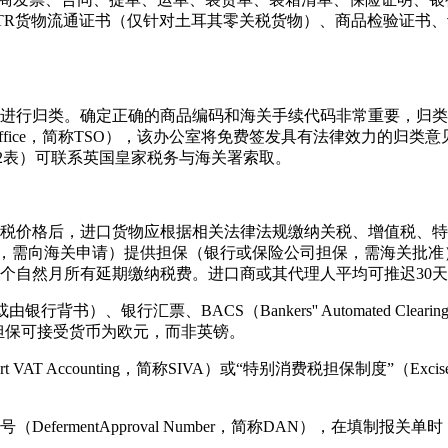
TR货物流通证书（仅针对土耳其零关税货物）、商品检验证书
行归类。确定正确的商品编码和海关手续代码非常重要，归类
al Office，简称TSO），该办公室将免费签发具有法律效力的归类意见书（Bi
2表）可联系英国皇家税务与海关署索取。
价格后，进口货物应根据相关法律法规缴纳关税、增值税、特
Account，需向海关申请）提供担保（银行或保险公司担保，需海
个自然月所有延期缴纳税费。进口商或其代理人平均可推迟30
、BACS（Bankers'' Automated Clearing Servic
式的担保可接受货币为欧元，而非英镑。
AT Accounting，简称SIVA）或“特别消费税担保制度”（Excise P
ermentApproval Number，简称DAN），在填制