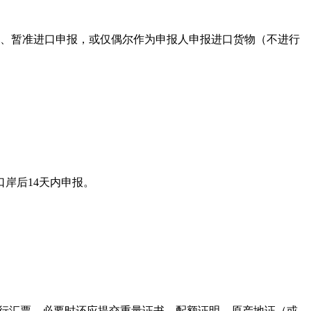
、暂准进口申报，或仅偶尔作为申报人申报进口货物（不进行
。
岸后14天内申报。
银行汇票，必要时还应提交重量证书、配额证明、原产地证（或