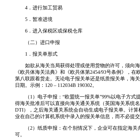
4．进行加工贸易
5．暂准进境
6．进入保税区或保税仓库
（二）进口申报
1．报关单形式
如欲从海关当局获得处理或使用货物的许可，须向海关提交“欧盟统
《欧共体海关法典》和《欧共体第2454/93号条例》
第八联跟着货走。无论电子报关单还是纸质报关单，海关
日期。示例：120 – 112034B 190302。
（1）电子申报：“欧盟统一报关单”99%以电子方式
得海关批准后可以直接向海关通关系统（英国海关系统名称是Customs Ha
DTI），之后海关通关系统会自动生成电子报关单。计
业在自己的计算机系统中录入的报关单信息，而不必提交
（2）纸质申报：在个别情况下，企业可在指定海关办
可。