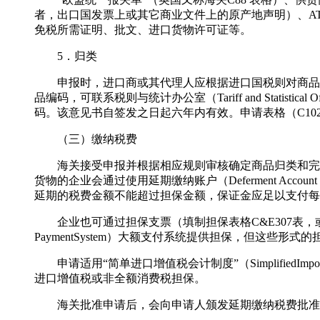
者，出口国发票上或其它商业文件上的原产地声明）、A
免税所需证明、批文、进口货物许可证等。
5．归类
申报时，进口商或其代理人应根据进口国税则对商品进
品编码，可联系税则与统计办公室（Tariff and Statistic
码。该意见书自签发之日起六年内有效。申请表格（C10
（三）缴纳税费
海关接受申报并根据相应规则审核确定商品归类和完税
货物的企业会通过使用延期缴纳账户（Deferment 
延期的税费金额不能超过担保金额，保证金应足以支付每
企业也可通过担保支票（填制担保表格C&E307表，或由银行背书）、银行汇票
PaymentSystem）大额支付系统提供担保，但这些形
申请适用“简单进口增值税会计制度”（SimplifiedImport V
进口增值税或非全额消费税担保。
海关批准申请后，会向申请人颁发延期缴纳税费批准号（Def