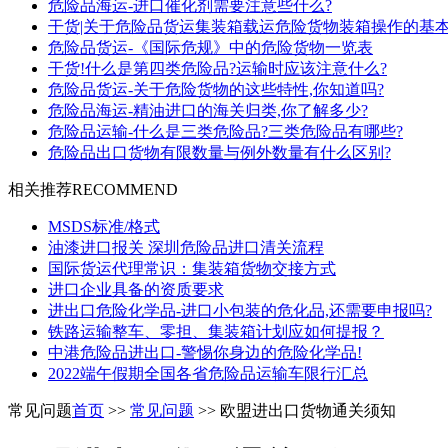
危险品海运-进口催化剂需要注意些什么?
干货|关于危险品货运集装箱载运危险货物装箱操作的基
危险品货运-《国际危规》中的危险货物一览表
干货!什么是第四类危险品?运输时应该注意什么?
危险品货运-关于危险货物的这些特性,你知道吗?
危险品海运-精油进口的海关归类,你了解多少?
危险品运输-什么是三类危险品?三类危险品有哪些?
危险品出口货物有限数量与例外数量有什么区别?
相关推荐
RECOMMEND
MSDS标准/格式
油漆进口报关 深圳危险品进口清关流程
国际货运代理常识：集装箱货物交接方式
进口企业具备的资质要求
进出口危险化学品-进口小包装的危化品,还需要申报吗?
铁路运输整车、零担、集装箱计划应如何提报？
中港危险品进出口-警惕你身边的危险化学品!
2022端午假期全国各省危险品运输车限行汇总
常见问题
首页
>>
常见问题
>> 欧盟进出口货物通关须知