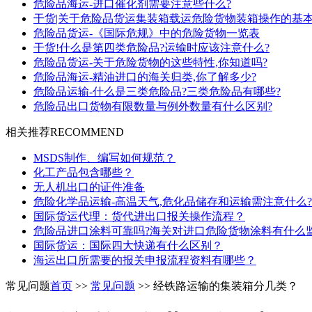
危险品海运-进口催化剂需要注意些什么?
干货|关于危险品货运集装箱载运危险货物装箱操作的基
危险品货运-《国际危规》中的危险货物一览表
干货!什么是第四类危险品?运输时应该注意什么?
危险品货运-关于危险货物的这些特性,你知道吗?
危险品海运-精油进口的海关归类,你了解多少?
危险品运输-什么是三类危险品?三类危险品有哪些?
危险品出口货物有限数量与例外数量有什么区别?
相关推荐
RECOMMEND
MSDS制作、编写如何规范？
化工产品包含哪些？
无人机出口的证件准备
危险化学品运输-高温天气,危化品储存和运输需注意什么?
国际货运代理：货代进出口报关操作流程？
危险品进口涂料可靠吗?海关对进口危险货物涂料有什么
国际货运：国际四大快递有什么区别？
海运出口所需要的报关申报流程资料有哪些？
常见问题
首页
>>
常见问题
>> 经铁路运输的集装箱分几类？