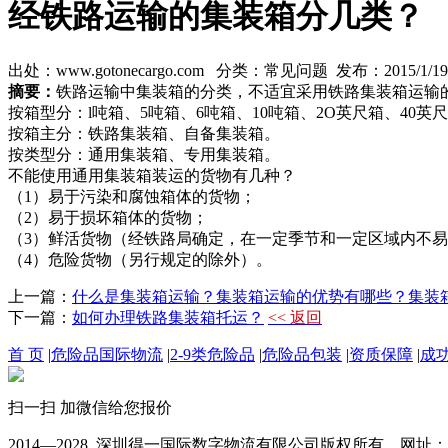
经铁路运输的集装箱分几类？
出处：www.gotonecargo.com 分类：常见问题 发布：2015/1/19 1
摘要：
铁路运输中集装箱的分类，不适宜采用铁路集装箱运输
按箱型分：l吨箱、5吨箱、6吨箱、10吨箱、2O英尺箱、40英
按箱主分：铁路集装箱、自备集装箱。
按类型分：通用集装箱、专用集装箱。
不能使用通用集装箱装运的货物有几种？
（1）易于污染和腐蚀箱体的货物；
（2）易于损坏箱体的货物；
（3）鲜活货物（经铁路局确定，在一定季节和一定区域内不
（4）危险货物（另行规定的除外）。
上一篇：
什么是集装箱运输？集装箱运输的优势有哪些？集装箱
下一篇：
如何办理铁路集装箱托运？
<< 返回
首 页
|
危险品国际物流
|
2-9类危险品
|
危险品包装
|
资质保障
|
成
扫一扫 加微信给您报价
2014—2028 深圳得一国际数字物流有限公司版权所有 网址：www.go