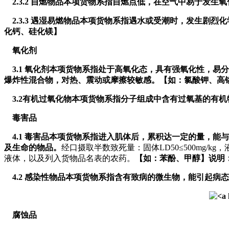
2.3.2 自燃物品本项货物系指自燃点低，在空气中易于发
2.3.3 遇湿易燃物品本项货物系指遇水或受潮时，发生剧
化钙、硅化镁】
氧化剂
3.1 氧化剂本项货物系指处于高氧化态，具有强氧化性，
爆炸性混合物，对热、震动或摩擦较敏感。【如：氯酸钾、高
3.2有机过氧化物本项货物系指分子组成中含有过氧基的有机
毒害品
4.1 毒害品本项货物系指进入肌体后，累积达一定的量，
及生命的物品。
经口摄取半数致死量：固体LD50≤500mg/kg，液
液体，以及列入货物品名表的农药。
【如：苯酚、甲醇】说明：
4.2 感染性物品本项货物系指含有致病的微生物，能引起病
腐蚀品