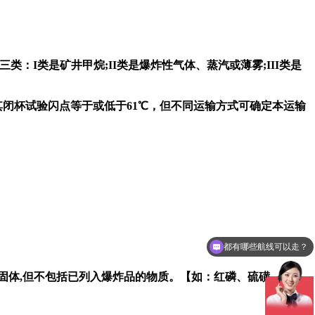
类：I类是矿井甲烷;II类是爆炸性气体、蒸汽或薄雾;III类是
其闭杯试验闪点等于或低于61℃，但不同运输方式可确定本运输
都有哪些航线可以走？
体的固体,但不包括已列入爆炸品的物质。【如：红磷、硫磺、镁