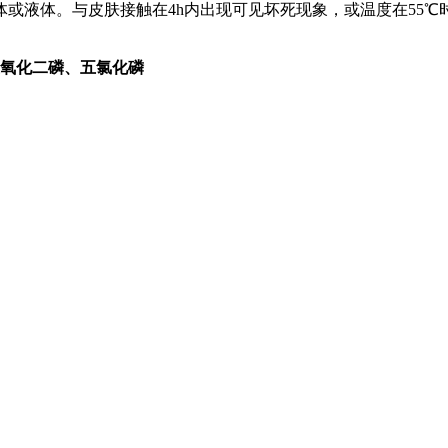
体。与皮肤接触在4h内出现可见坏死现象，或温度在55℃时，对
五氧化二磷、五氯化磷