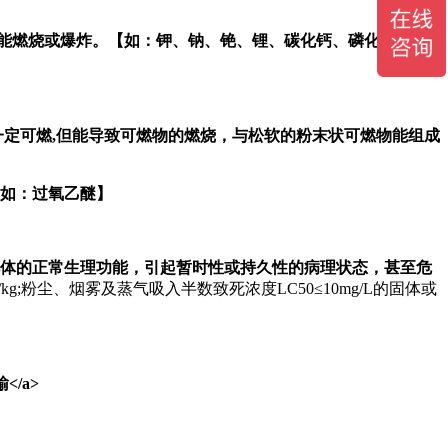
即能燃烧或爆炸。【如：钾、钠、铯、锂、碳化钙、磷化镁、磷
一定可燃,但能导致可燃物的燃烧，与松软的粉末状可燃物能组成
【如：过氧乙醚】
肌体的正常生理功能，引起暂时性或持久性的病理状态，甚至危
0mg/kg;粉尘、烟雾及蒸气吸入半数致死浓度LC50≤10mg/L的固体或