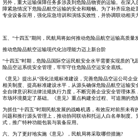
另外，重大运输保障任务多涉及到危险品物资的运输。在深入
障紧急情况下危险品航空运输的安全和顺畅。为了补齐应急处
专业设备应用，强化应急培训和演练实效性，并协调联动相关
五、“十四五”期间，民航局将如何推动危险品航空运输高质量发
推动危险品航空运输现代化治理能力迈上新台阶
“十四五”时期，危险品国际空运民航安全水平需要实现质的
险品空运系统安全管理，牢牢守住危险品空运安全底线。
《意见》提出从“强化法规标准建设，完善危险品空运公司企
相关制度、提高标准建设水平，从源头确保危险品航空运输安
全自律意识和法律法规执行力度，不断完善企业安全管理体系
市场环境奠定了基础。《意见》重点构建全过程、可追溯的危险
为抓住“十四五”时期民航发展的战略机遇，有效应对前所未
问题和推行源头管理上，推动协同联动和托运人白名单制度。
式，推广特种功能包装与装备应用。
六、为了更好地实施《意见》，民航局将采取哪些措施?