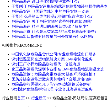
危险品海运-进口催化剂需要注意些什么?
干货|关于危险品货运集装箱载运危险货物装箱操作的基
危险品货运-《国际危规》中的危险货物一览表
干货!什么是第四类危险品?运输时应该注意什么?
危险品货运-关于危险货物的这些特性,你知道吗?
危险品海运-精油进口的海关归类,你了解多少?
危险品运输-什么是三类危险品?三类危险品有哪些?
危险品出口货物有限数量与例外数量有什么区别?
相关推荐
RECOMMEND
中国氧化剂危险品货代公司|专业危货物流出口服务
深圳恒温医药空运物流解决方案 16年定制化服务
深圳工厂小样危险品拼箱货代｜合规海运
化工品海运货代深圳专业排名 16年危险品物流靠谱之选
危险品运输：危险品夹带危害大 链条环环须谨慎！
医药冷链空运能运激素类药物吗？合规运输指南
危险品拼箱需要MSDS吗？锂电池运输必备解析
深圳液体危险品拼箱代理 专业合规海运空运服务
行业新闻
首页
>>
行业新闻
>> 危险品空运-民航局:以更高质