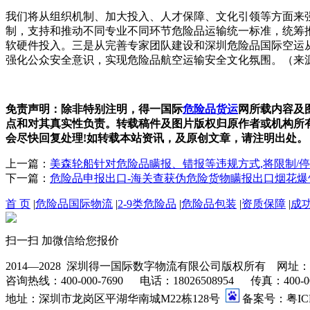
我们将从组织机制、加大投入、人才保障、文化引领等方面来
制，支持和推动不同专业不同环节危险品运输统一标准，统筹
软硬件投入。三是从完善专家团队建设和深圳危险品国际空运
强化公众安全意识，实现危险品航空运输安全文化氛围。（来
免责声明：除非特别注明，得一国际
危险品货运
网所载内容及
点和对其真实性负责。转载稿件及图片版权归原作者或机构所有，如有
会尽快回复处理!如转载本站资讯，及原创文章，请注明出处。
上一篇：
美森轮船针对危险品瞒报、错报等违规方式,将限制/
下一篇：
危险品申报出口-海关查获伪危险货物瞒报出口烟花爆
首 页
|
危险品国际物流
|
2-9类危险品
|
危险品包装
|
资质保障
|
成
扫一扫 加微信给您报价
2014—2028 深圳得一国际数字物流有限公司版权所有 网址：www.go
咨询热线：400-000-7690 电话：18026508954 传真：400-000-76
地址：深圳市龙岗区平湖华南城M22栋128号
备案号：粤ICP