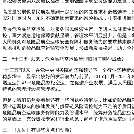
财经委员会第八次会议指出，要加强国际航空货运能力建设，
高质量发展也是民航发展到一定阶段的内在要求和必然选择，
应对国际国内一系列不确定因素带来的风险挑战，扎实推进新
发展危险品航空运输，对服务国民经济生产、促进人民健康生
控，重大紧急运输保障贡献显著，管理水平明显提升。但是，
人民群众对危险品航空运输安全保障和服务能力的要求越来越
度地推动危险品航空运输安全发展，形成新发展格局，助力全
二、“十三五”以来，危险品航空运输管理取得了哪些成效?
“十三五”以来，在党中央国务院的坚强领导下，全行业坚持新
稳步增长，显示出较好的发展潜力与前景。2015年1月~202
增速达到4.9%危险品整柜空运。在促进产业发展、满足人民
特色的管理理念与管理模式。
但是，我们仍然要看到还有一些问题亟待解决，比如危险品航
新业态新模式的快速发展与供应链风险管控能力不足的矛盾日
危险品航空运输服务保障能力及管理水平，统筹好危险品航空
的基础上，充分吸收专家和行业意见，起草了该危险品空运《
三、《意见》有哪些亮点和创新?