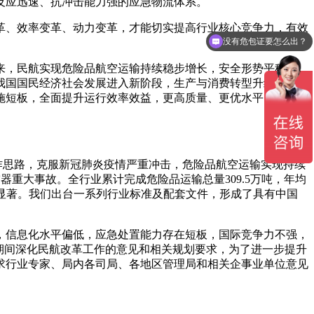
反应迅速、抗冲击能力强的应急物流体系。
没有危包证要怎么出？
革、效率变革、动力变革，才能切实提高行业核心竞争力，有效
都有哪些航线可以走？
来，民航实现危险品航空运输持续稳步增长，安全形势平稳可
我国国民经济社会发展进入新阶段，生产与消费转型升级加快，
施短板，全面提升运行效率效益，更高质量、更优水平、更大力
作思路，克服新冠肺炎疫情严重冲击，危险品航空运输实现持续
空器重大事故。全行业累计完成危险品运输总量309.5万吨，年均
献显著。我们出台一系列行业标准及配套文件，形成了具有中国
，信息化水平偏低，应急处置能力存在短板，国际竞争力不强，
期间深化民航改革工作的意见和相关规划要求，为了进一步提升
求行业专家、局内各司局、各地区管理局和相关企事业单位意见