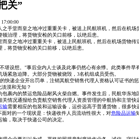
把关”
7:00:00
人之手堂而皇之地冲过重重关卡，被送上民航班机，然后在机场
整顿治理，将货物安检的关口前移，以绝后患。
堂而皇之地冲过重重关卡，被送上民航班机，然后在机场货物传
理，将货物安检的关口前移，以绝后患。
设想。”事后业内人士谈及此事仍然心有余悸。此类事件早有前车
机场紧急迫降。大部分货物被烧毁，3名机组成员受伤。
快递企业开出罚单，注销其航空销售代理人资格认可证书的惩罚
此淡漠和无知？
包裹内的禁运危险品耐风火柴自燃。事件发生后，民航华东地区
相关情况通报给负责航空销售代理人资质管理的中航协和主管快
运输
需要相应的包装和运输设备，运价远高于普通货物，很多快
面对的一个现状是：快递收件人员流动性很大，对
危险品运输
运输，取决于快递公司的决定。