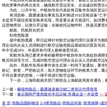
中航协在对圆通速递的处理通告中要求，各航空货运销售代
绝此类事件的再次发生，确保航空货运安全。企业诚信和责任
为此，12月中旬，中航协华东代表处将召集华东地区货运代
有消息称，圆通速递在事发后及时购进10台安检设备“亡羊
全监管不能仅依靠安检来实现，而是要从多方面进行。如消费
运货物类别，以便分开运输；在验收托运物件时，快递员要坚
邮政、民航联合把关
杜绝危险源
据中航协透露，即日起将针对航空运输代理行业展开为期两
理企业的从业人员强制进行航空运输危险品基础知识普及培训。
年中完成50%，年底所有代理人都将接受培训。
民航华东局已要求并将积极帮助中航协华东代表处协调师资
教员培训等方式，完成对航空货运代理企业从业人员的航空运
此外，民航华东局在事件发生后第一时间下发通知，要求辖
标记、标签，严把收运关；加大货物收运环节的检查力度，重
不符合要求的货物，一律不得进行航空运输。
下一步，上海民航相关部门将联合上海邮政局发布通告，邮
上一篇：
瞒报危险品：圆通速递被注销二类货运代理资质
下一篇：
春运期间严查危险化学品运输 所属企业一并追责
<<
首 页
|
危险品国际物流
|
2-9类危险品
|
危险品包装
|
资质保障
|
成