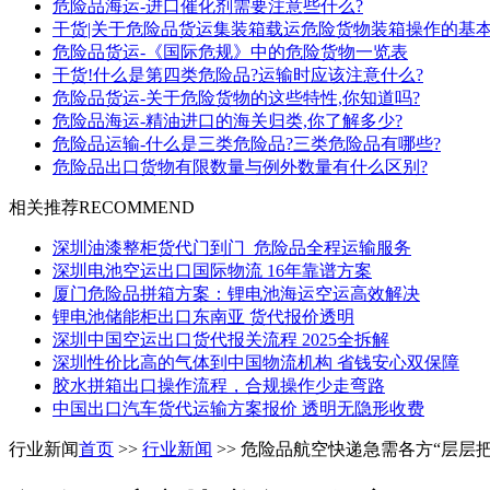
危险品海运-进口催化剂需要注意些什么?
干货|关于危险品货运集装箱载运危险货物装箱操作的基
危险品货运-《国际危规》中的危险货物一览表
干货!什么是第四类危险品?运输时应该注意什么?
危险品货运-关于危险货物的这些特性,你知道吗?
危险品海运-精油进口的海关归类,你了解多少?
危险品运输-什么是三类危险品?三类危险品有哪些?
危险品出口货物有限数量与例外数量有什么区别?
相关推荐
RECOMMEND
深圳油漆整柜货代门到门_危险品全程运输服务
深圳电池空运出口国际物流 16年靠谱方案
厦门危险品拼箱方案：锂电池海运空运高效解决
锂电池储能柜出口东南亚 货代报价透明
深圳中国空运出口货代报关流程 2025全拆解
深圳性价比高的气体到中国物流机构 省钱安心双保障
胶水拼箱出口操作流程，合规操作少走弯路
中国出口汽车货代运输方案报价 透明无隐形收费
行业新闻
首页
>>
行业新闻
>> 危险品航空快递急需各方“层层把