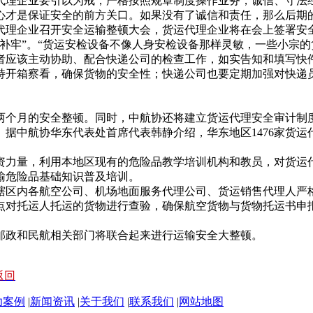
理企业要引以为戒，严格按照规章制度操作业务，诚信、守法经
心才是保证安全的前方关口。如果没有了诚信和责任，那么后期的
理企业召开安全运输整顿大会，货运代理企业将在会上签署安
补牢”。“货运安检设备不像人身安检设备那样灵敏，一些小宗的
者应该主动协助、配合快递公司的检查工作，如实告知和填写快
持开箱察看，确保货物的安全性；快递公司也要定期加强对快递
个月的安全整顿。同时，中航协还将建立货运代理安全审计制度
据中航协华东代表处首席代表韩静介绍，华东地区1476家货运
力量，利用本地区现有的危险品教学培训机构和教员，对货运代
输危险品基础知识普及培训。
区内各航空公司、机场地面服务代理公司、货运销售代理人严格
点对托运人托运的货物进行查验，确保航空货物与货物托运书申
政和民航相关部门将联合起来进行运输安全大整顿。
 返回
功案例
|
新闻资讯
|
关于我们
|
联系我们
|
网站地图