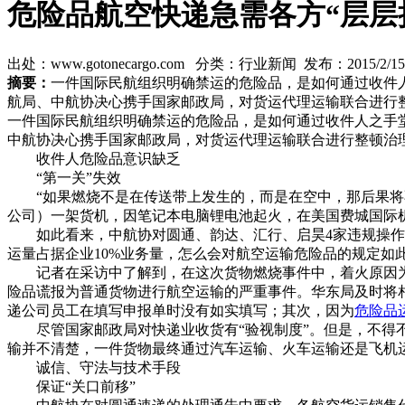
危险品航空快递急需各方“层层
出处：www.gotonecargo.com 分类：行业新闻 发布：2015/2/15 1
摘要：
一件国际民航组织明确禁运的危险品，是如何通过收件
航局、中航协决心携手国家邮政局，对货运代理运输联合进行
一件国际民航组织明确禁运的危险品，是如何通过收件人之手
中航协决心携手国家邮政局，对货运代理运输联合进行整顿治
收件人危险品意识缺乏
“第一关”失效
“如果燃烧不是在传送带上发生的，而是在空中，那后果将不堪
公司）一架货机，因笔记本电脑锂电池起火，在美国费城国际
如此看来，中航协对圆通、韵达、汇行、启昊4家违规操作的
运量占据企业10%业务量，怎么会对航空运输危险品的规定如
记者在采访中了解到，在这次货物燃烧事件中，着火原因为
险品谎报为普通货物进行航空运输的严重事件。华东局及时将
递公司员工在填写申报单时没有如实填写；其次，因为
危险品
尽管国家邮政局对快递业收货有“验视制度”。但是，不得不
输并不清楚，一件货物最终通过汽车运输、火车运输还是飞机
诚信、守法与技术手段
保证“关口前移”