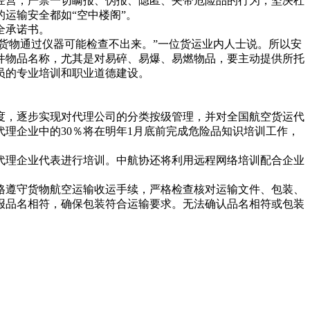
营，严禁一切瞒报、伪报、隐匿、夹带危险品的行为，坚决杜
运输安全都如“空中楼阁”。
全承诺书。
货物通过仪器可能检查不出来。”一位货运业内人士说。所以安
件物品名称，尤其是对易碎、易爆、易燃物品，要主动提供所托
员的专业培训和职业道德建设。
，逐步实现对代理公司的分类按级管理，并对全国航空货运代
代理企业中的30％将在明年1月底前完成危险品知识培训工作，
理企业代表进行培训。中航协还将利用远程网络培训配合企业
遵守货物航空运输收运手续，严格检查核对运输文件、包装、
报品名相符，确保包装符合运输要求。无法确认品名相符或包装