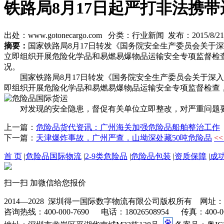
铁路局8月17日起严打非法携
出处：www.gotonecargo.com 分类：行业新闻 发布：2015/8/21 1
摘要：
国家铁路局8月17日转发《国务院安全生产委员会关
立即组织开展危险化学品和易燃易爆物品运输安全专项监督检
况。
国家铁路局8月17日转发《国务院安全生产委员会关于深入
即组织开展危险化学品和易燃易爆物品运输安全专项监督检查
对发现的安全隐患，督促有关单位立即整改，对严重问题要
上一篇：
危险品货代资讯：广州海关加强危险品船舶整治工作
下一篇：
天津爆炸事故，广州严查，山坳深处藏50吨危险品
<
首 页
|
危险品国际物流
|
2-9类危险品
|
危险品包装
|
资质保障
|
成
扫一扫 加微信给您报价
2014—2028 深圳得一国际数字物流有限公司版权所有 网址：www.go
咨询热线：400-000-7690 电话：18026508954 传真：400-000-76