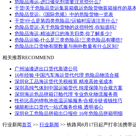
危险品海运-进口催化剂需要注意些什么?
干货|关于危险品货运集装箱载运危险货物装箱操作的基
危险品货运-《国际危规》中的危险货物一览表
干货!什么是第四类危险品?运输时应该注意什么?
危险品货运-关于危险货物的这些特性,你知道吗?
危险品海运-精油进口的海关归类,你了解多少?
危险品运输-什么是三类危险品?三类危险品有哪些?
危险品出口货物有限数量与例外数量有什么区别?
相关推荐
RECOMMEND
广州油漆进出口货代靠谱公司
16年经验 中国汽车海运货代代理 危险品物流合规
深圳化工品海运货代关税核算 精准高效省成本
深圳高纯气体到中国运输货代 纯度保障与合规方案
深圳海运危品拼箱订舱代理 专业危化物流服务商
性价比高的锂电池低温运输服务|合规冷链省钱技巧
储能柜出口货代一站式服务价格 透明省心
深圳化工危险品拼箱出口报价 16年危险品拼箱明细
行业新闻
首页
>>
行业新闻
>> 铁路局8月17日起严打非法携